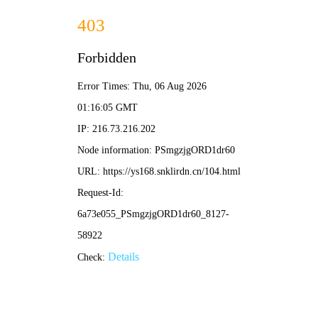
新视觉影院
首页
电影
电视剧
综艺
动漫
短剧
最新电影在线观看
更多
HD
更新至第02集
古剑奇谭之琴心剑魄
守护解放西·探案季
黄羿,白澍,梁婧娴,姜震昊,王景灏
内详
HD国语
HD国语
用武之地
不过是上班
肖央,齐溪,任达华,郑恺,潘斌龙,法提,奥黛丽·欧塔维阿
丁冠森,周德华,李川,王艺禅,孙天宇,安娜,陈思斯,合文
已完结
HD中字
恐龙时代：你不知道的故事
侵略机器
摩根·弗里曼
约书亚·迪亚兹,阿兰·里奇森,丹尼斯·奎德,杰·科特尼